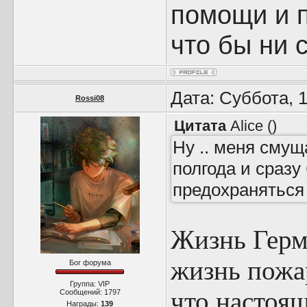
помощи и п
что бы ни 
Дата: Суббота, 
Rossi08
Цитата
Alice
(
)
Ну .. меня смуща
полгода и сразу
предохраняться 
Жизнь Герм
жизнь пожар
Бог форума
Группа: VIP
что настоящ
Сообщений:
1797
Награды:
139