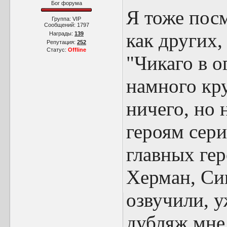
Бог форума
Я тоже посм
Группа: VIP
Сообщений:
1797
как других,
Награды:
139
Репутация:
252
Статус:
Offline
"Чикаго в о
намного кру
ничего, но 
героям сери
главных гер
Херман, Си
озвучили, у
дубляж мне