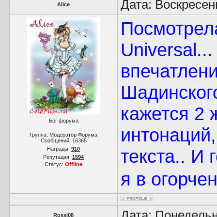
Дата: Воскресен
Alice
Посмотрела
Universal..
впечатлени
Шадинского
кажется 2 
Бог форума
интонаций,
Группа: Модератор Форума
Сообщений:
16365
Награды:
910
текста.. И 
Репутация:
1594
Статус:
Offline
я в огорчен
Дата: Понедельн
Rossi08