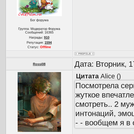
Бог форума
Группа: Модератор Форума
Сообщений:
16365
Награды:
910
Репутация:
1594
Статус:
Offline
Дата: Вторник, 
Rossi08
Цитата
Alice
(
)
Посмотрела сери
жуткое впечатле
смотреть.. 2 му
интонаций, эмоц
- - вообщем я в 