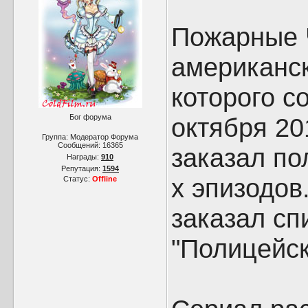
Пожарные Ч
американс
которого с
Бог форума
октября 20
Группа: Модератор Форума
Сообщений:
16365
заказал по
Награды:
910
Репутация:
1594
х эпизодов
Статус:
Offline
заказал с
"Полицейск