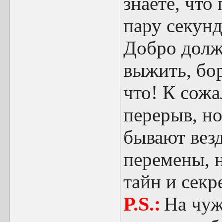
знаете, что
пару секунд
Добро долж
выжить, бор
что! К сожа
перерыв, но
бывают везд
перемены, н
тайн и секр
P.S.:
На чуж