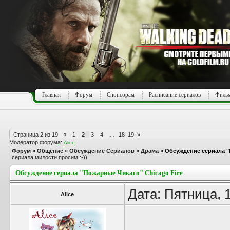
Главная
Форум
Спонсорам
Расписание сериалов
Фильм
Страница
2
из
19
«
1
2
3
4
…
18
19
»
Модератор форума:
Alice
Форум
»
Общение
»
Обсуждение Сериалов
»
Драма
»
Обсуждение сериала "
сериала милости просим :-))
Обсуждение сериала "Пожарные Чикаго" Chicago Fire
Дата: Пятница, 
Alice