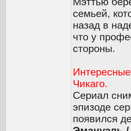
Мэттью бере
семьей, кот
назад в над
что у профе
стороны.
Интересные
Чикаго.
Сериал сним
эпизоде се
появился д
Эмануэль /