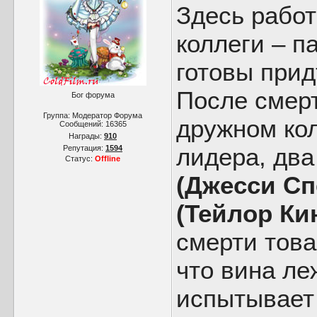
Здесь рабо
коллеги – п
готовы прид
После смерт
Бог форума
Группа: Модератор Форума
дружном кол
Сообщений:
16365
Награды:
910
лидера, два
Репутация:
1594
Статус:
Offline
(Джесси Сп
(Тейлор Ки
смерти това
что вина ле
испытывает 