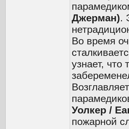
парамедик
Джерман)
.
нетрадицио
Во время оч
сталкивает
узнает, что
заберемене
Возглавляет
парамедик
Уолкер / E
пожарной с