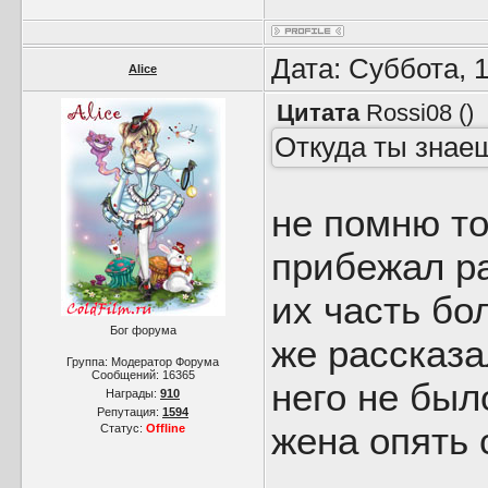
Дата: Суббота, 
Alice
Цитата
Rossi08
(
)
Откуда ты знаеш
не помню то
прибежал ра
их часть бо
Бог форума
же рассказа
Группа: Модератор Форума
Сообщений:
16365
него не было
Награды:
910
Репутация:
1594
жена опять 
Статус:
Offline