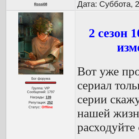
Дата: Суббота, 
Rossi08
2 сезон 
изм
Вот уже про
Бог форума
сериал толь
Группа: VIP
Сообщений:
1797
серии скажу
Награды:
139
Репутация:
252
Статус:
Offline
нашей жизн
расходуйте 