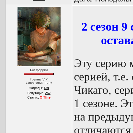
2 сезон 9
остав
Эту серию 
Бог форума
серией, т.е
Группа: VIP
Сообщений:
1797
Чикаго, сер
Награды:
139
Репутация:
252
Статус:
Offline
1 сезоне. Э
на предыду
отличаются 