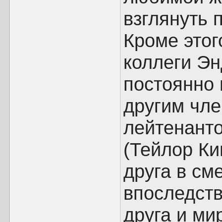
взглянуть 
Кроме этог
коллеги Эн
постоянно 
другим чл
лейтенант
(Тейлор Ки
друга в см
впоследств
друга и ми