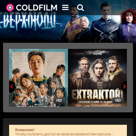
HD
HD
Внимание!
Чтобы получить доступ ко всем возможностям портала -