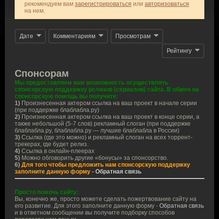
рекомендуем вам
зарегистрироваться
или
авторизоваться
на нем.
Дате
Комментариям
Просмотрам
Рейтингу
Спонсорам
Мы предоставляем вам возможность осуществлять
спонсорскую поддержку релизов (сериалов) сайта. В обмен на
спонсорскую помощь вы получите:
1)
Произнесенная актером ссылка на ваш проект в начале серии
(при поддержке блаблабла.ру)
2)
Произнесенная актером ссылка на ваш проект в конце серии, а
также небольшой (5-7 слов) рекламный слоган (при поддержке
блаблабла.ру, блаблабла.ру — лучшие блаблабла в России)
3)
Ссылка (где это можно) и рекламный слоган на всех торрент-
трекерах, где будет релиз.
4)
Ссылка в онлайн-плеерах
5)
Можно обговорить другие «бонусы» за спонсорство.
6)
Для того чтобы предложить нам спонсорскую поддержку
заполните данную форму -
Обратная связь
Просто помочь сайту:
Вы, конечно же, просто можете сделать пожертвование сайту на
его развитие. Для этого заполните данную форму -
Обратная связь
и в ответном сообщении вы получите подборку способов