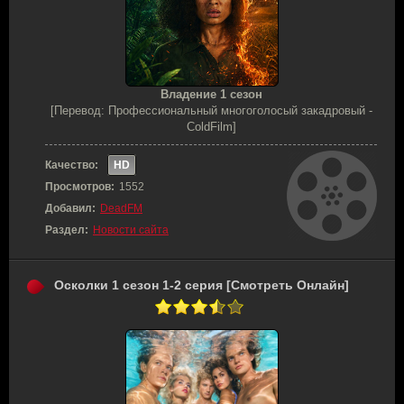
Владение 1 сезон
[Перевод: Профессиональный многоголосый закадровый -
ColdFilm]
Качество:
HD
Просмотров:
1552
Добавил:
DeadFM
Раздел:
Новости сайта
Осколки 1 сезон 1-2 серия [Смотреть Онлайн]