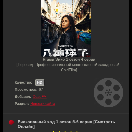
Ягами Эйко 1 сезон 4 серия
[Перевод: Профессиональный многоголосый закадровый -
ColdFilm]
Качество:
HD
Просмотров:
67
Добавил:
DeadFM
Раздел:
Новости сайта
Рискованный ход 1 сезон 5-6 серия [Смотреть
Онлайн]