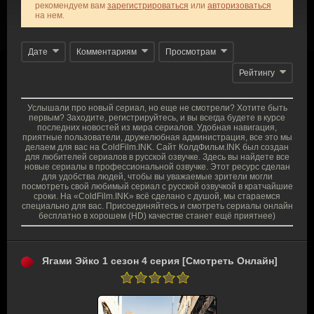
рекомендуем вам
зарегистрироваться
или
авторизоваться
на нем.
Дате
Комментариям
Просмотрам
Рейтингу
Услышали про новый сериал, но еще не смотрели? Хотите быть
первым? Заходите, регистрируйтесь, и вы всегда будете в курсе
последних новостей из мира сериалов. Удобная навигация,
приятные пользователи, дружелюбная администрация, все это мы
делаем для вас на ColdFilm.INK. Сайт КолдФильм.INK был создан
для любителей сериалов в русской озвучке. Здесь вы найдете все
новые сериалы в профессиональной озвучке. Этот ресурс сделан
для удобства людей, чтобы вы уважаемые зрители могли
посмотреть свой любимый сериал с русской озвучкой в кратчайшие
сроки. На «ColdFilm.INK» всё сделано с душой, мы стараемся
специально для вас. Присоединяйтесь и смотреть сериалы онлайн
бесплатно в хорошем (HD) качестве станет ещё приятнее)
Ягами Эйко 1 сезон 4 серия [Смотреть Онлайн]