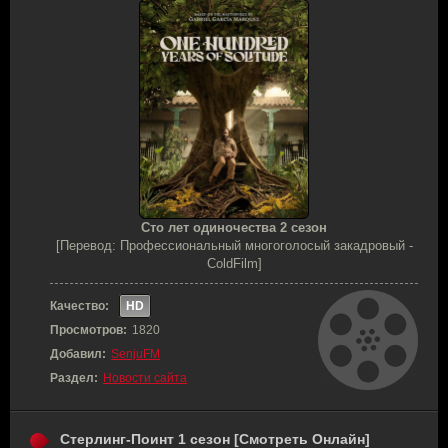
Сто лет одиночества 2 сезон
[Перевод: Профессиональный многоголосый закадровый -
ColdFilm]
Качество:
HD
Просмотров:
1820
Добавил:
SenjuFM
Раздел:
Новости сайта
Стерлинг-Поинт 1 сезон [Смотреть Онлайн]