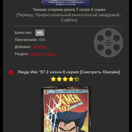
Темная сторона ринга 7 сезон 6 серия
[Перевод: Профессиональный многоголосый закадровый -
ColdFilm]
Качество:
HD
Просмотров:
450
Добавил:
DeadFM
Раздел:
Новости сайта
Люди Икс ’97 2 сезон 8 серия [Смотреть Онлайн]