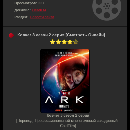
Просмотров:
337
Добавил:
DeadFM
Раздел:
Новости сайта
Ковчег 3 сезон 2 серия [Смотреть Онлайн]
Ковчег 3 сезон 2 серия
[Перевод: Профессиональный многоголосый закадровый -
ColdFilm]