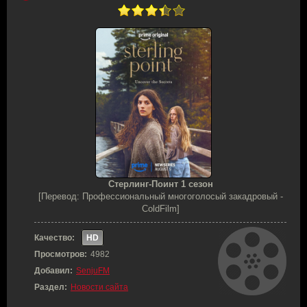
Стерлинг-Поинт 1 сезон
[Перевод: Профессиональный многоголосый закадровый -
ColdFilm]
Качество:
HD
Просмотров:
4982
Добавил:
SenjuFM
Раздел:
Новости сайта