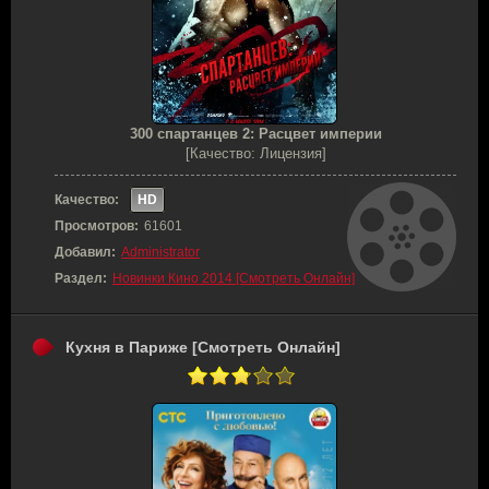
300 спартанцев 2: Расцвет империи
[Качество: Лицензия]
Качество:
HD
Просмотров:
61601
Добавил:
Administrator
Раздел:
Новинки Кино 2014 [Смотреть Онлайн]
Кухня в Париже [Смотреть Онлайн]