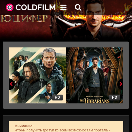
HD
HD
Внимание!
Чтобы получить доступ ко всем возможностям портала -