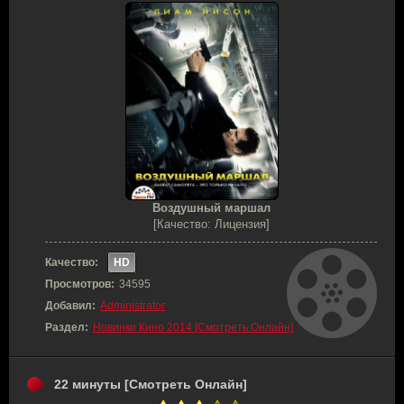
Воздушный маршал
[Качество: Лицензия]
Качество:
HD
Просмотров:
34595
Добавил:
Administrator
Раздел:
Новинки Кино 2014 [Смотреть Онлайн]
22 минуты [Смотреть Онлайн]