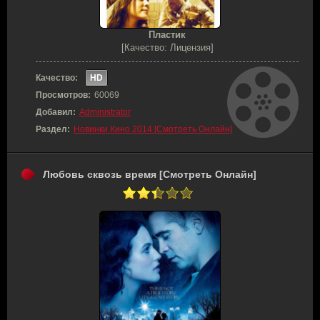
Пластик
[Качество: Лицензия]
Качество:
HD
Просмотров:
60069
Добавил:
Administrator
Раздел:
Новинки Кино 2014 [Смотреть Онлайн]
Любовь сквозь время [Смотреть Онлайн]