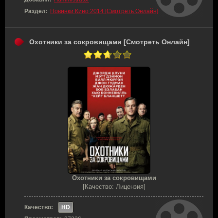
Раздел:
Новинки Кино 2014 [Смотреть Онлайн]
Охотники за сокровищами [Смотреть Онлайн]
Охотники за сокровищами
[Качество: Лицензия]
Качество:
HD