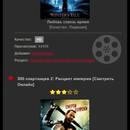
Любовь сквозь время
[Качество: Лицензия]
Качество:
HD
Просмотров:
44459
Добавил:
Administrator
Раздел:
Новинки Кино 2014 [Смотреть Онлайн]
300 спартанцев 2: Расцвет империи [Смотреть
Онлайн]