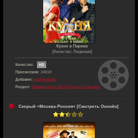
Кухня в Париже
[Качество: Лицензия]
Качество:
HD
Просмотров:
24619
Добавил:
Administrator
Раздел:
Новинки Кино 2014 [Смотреть Онлайн]
Скорый «Москва-Россия» [Смотреть Онлайн]