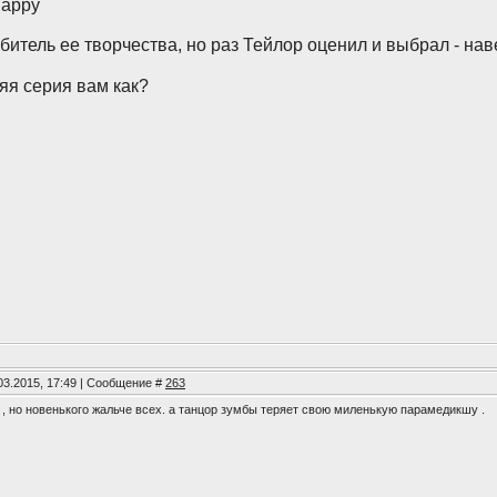
битель ее творчества, но раз Тейлор оценил и выбрал - на
яя серия вам как?
03.2015, 17:49 | Сообщение #
263
а , но новенького жальче всех. а танцор зумбы теряет свою миленькую парамедикшу .