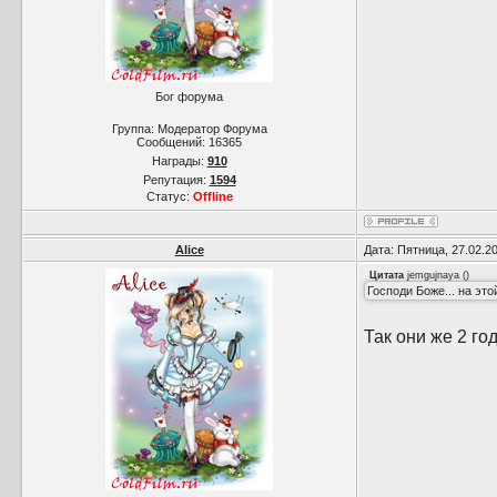
Бог форума
Группа: Модератор Форума
Сообщений:
16365
Награды:
910
Репутация:
1594
Статус:
Offline
Alice
Дата: Пятница, 27.02.2
Цитата
jemgujnaya
(
)
Господи Боже... на это
Так они же 2 год