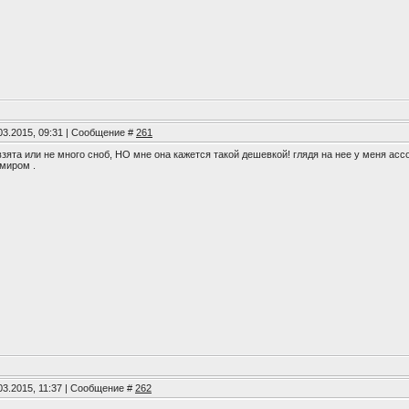
03.2015, 09:31 | Сообщение #
261
зята или не много сноб, НО мне она кажется такой дешевкой! глядя на нее у меня асс
миром .
03.2015, 11:37 | Сообщение #
262