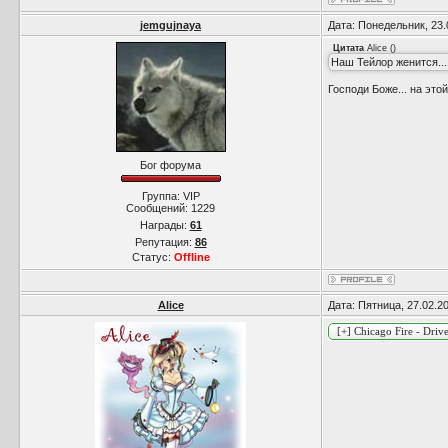
jemgujnaya
Дата: Понедельник, 23.
Цитата
Alice
(
)
Наш Тейлор женится....
Господи Боже... на этой
Бог форума
Группа: VIP
Сообщений:
1229
Награды:
61
Репутация:
86
Статус:
Offline
Alice
Дата: Пятница, 27.02.2