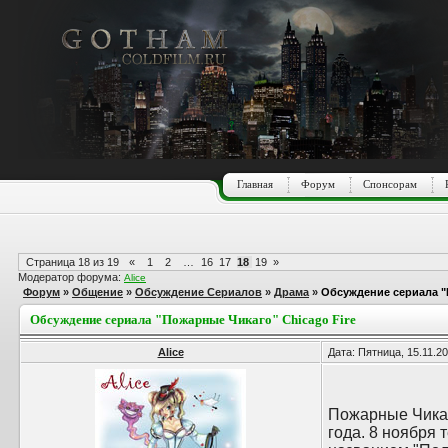
Главная
Форум
Спонсорам
Страница
18
из
19
«
1
2
…
16
17
18
19
»
Модератор форума:
Alice
Форум
»
Общение
»
Обсуждение Сериалов
»
Драма
»
Обсуждение сериала "
Обсуждение сериала "Пожарные Чикаго" Chicago Fire
Alice
Дата: Пятница, 15.11.2
Пожарные Чикаг
года. 8 ноября 