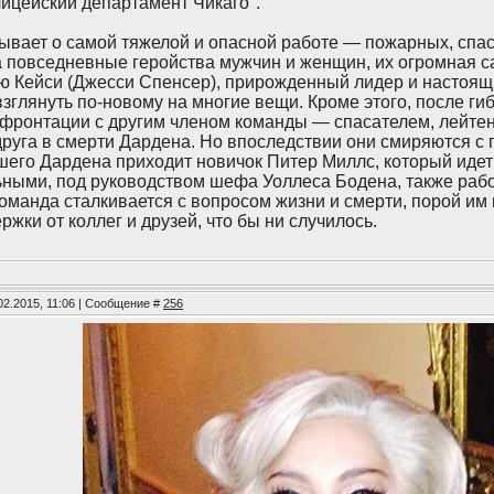
ицейский департамент Чикаго".
ывает о самой тяжелой и опасной работе — пожарных, спас
а повседневные геройства мужчин и женщин, их огромная с
ю Кейси (Джесси Спенсер), прирожденный лидер и настоя
взглянуть по-новому на многие вещи. Кроме этого, после г
нфронтации с другим членом команды — спасателем, лейте
руга в смерти Дардена. Но впоследствии они смиряются с п
шего Дардена приходит новичок Питер Миллс, который идет 
ьными, под руководством шефа Уоллеса Бодена, также рабо
оманда сталкивается с вопросом жизни и смерти, порой и
жки от коллег и друзей, что бы ни случилось.
02.2015, 11:06 | Сообщение #
256