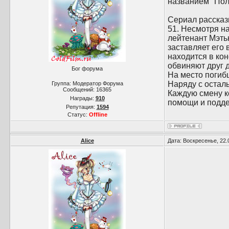
названием "Пол
Сериал рассказ
51. Несмотря н
лейтенант Мэть
заставляет его 
находится в ко
обвиняют друг д
Бог форума
На место погиб
Наряду с остал
Группа: Модератор Форума
Сообщений:
16365
Каждую смену к
Награды:
910
помощи и поддер
Репутация:
1594
Статус:
Offline
Alice
Дата: Воскресенье, 22.