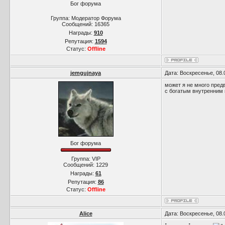
Бог форума
Группа: Модератор Форума
Сообщений:
16365
Награды:
910
Репутация:
1594
Статус:
Offline
jemgujnaya
Дата: Воскресенье, 08.
может я не много предв
с богатым внутренним 
Бог форума
Группа: VIP
Сообщений:
1229
Награды:
61
Репутация:
86
Статус:
Offline
Alice
Дата: Воскресенье, 08.