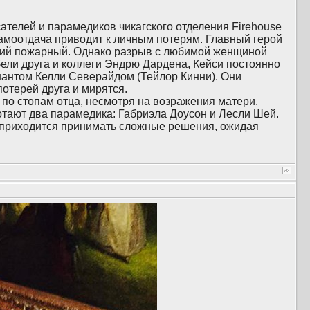
ателей и парамедиков чикагского отделения Firehouse
амоотдача приводит к личным потерям. Главный герой
щий пожарный. Однако разрыв с любимой женщиной
ибели друга и коллеги Эндрю Дардена, Кейси постоянно
нантом Келли Северайдом (Тейлор Кинни). Они
отерей друга и мирятся.
по стопам отца, несмотря на возражения матери.
тают два парамедика: Габриэла Доусон и Лесли Шей.
м приходится принимать сложные решения, ожидая