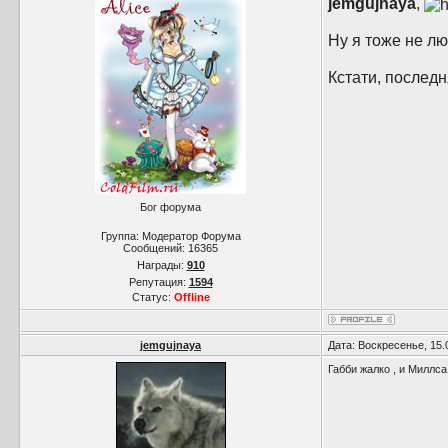
jemgujnaya
,
Ну я тоже не лю
Кстати, последн
Бог форума
Группа: Модератор Форума
Сообщений:
16365
Награды:
910
Репутация:
1594
Статус:
Offline
jemgujnaya
Дата: Воскресенье, 15.
Габби жалко , и Миллс