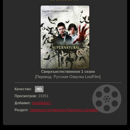
Сверхъестественное 1 сезон
[Перевод: Русская Озвучка LostFilm]
Качество:
HD
Просмотров:
23351
Добавил:
dreaMaker7
Раздел:
Сверхъестественное [Смотреть Онлайн]