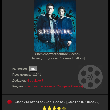
Сверхъестественное 2 сезон
[Перевод: Русская Озвучка LostFilm]
Качество:
HD
Просмотров:
11941
Добавил:
dreaMaker7
Раздел:
Сверхъестественное [Смотреть Онлайн]
Сверхъестественное 1 сезон [Смотреть Онлайн]