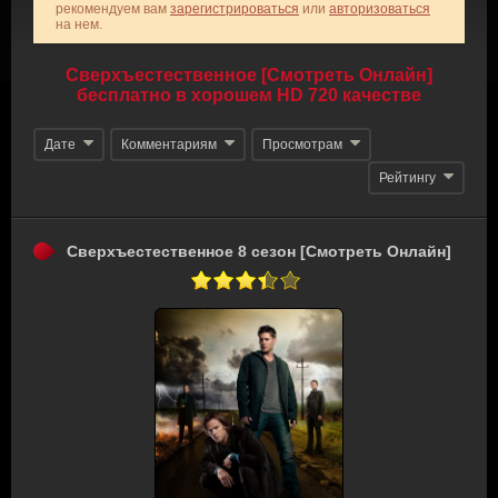
рекомендуем вам
зарегистрироваться
или
авторизоваться
на нем.
Сверхъестественное [Смотреть Онлайн]
бесплатно в хорошем HD 720 качестве
Дате
Комментариям
Просмотрам
Рейтингу
Сверхъестественное 8 сезон [Смотреть Онлайн]