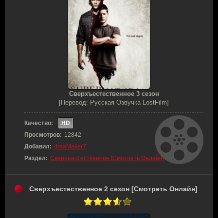
Сверхъестественное 3 сезон
[Перевод: Русская Озвучка LostFilm]
Качество:
HD
Просмотров:
12842
Добавил:
dreaMaker7
Раздел:
Сверхъестественное [Смотреть Онлайн]
Сверхъестественное 2 сезон [Смотреть Онлайн]