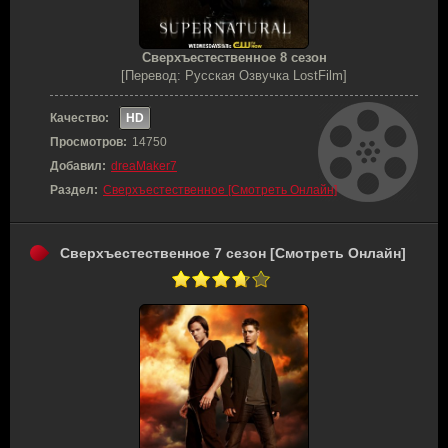
Сверхъестественное 8 сезон
[Перевод: Русская Озвучка LostFilm]
Качество:
HD
Просмотров:
14750
Добавил:
dreaMaker7
Раздел:
Сверхъестественное [Смотреть Онлайн]
Сверхъестественное 7 сезон [Смотреть Онлайн]