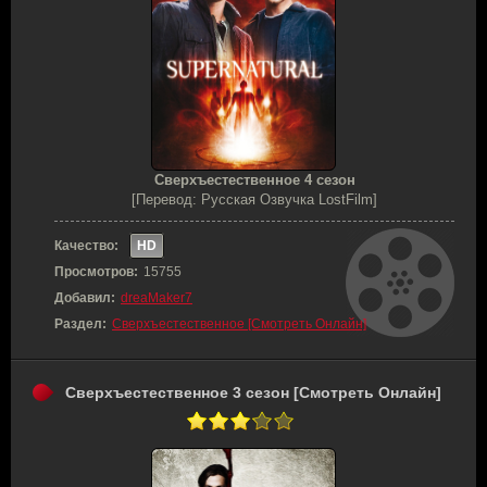
Сверхъестественное 4 сезон
[Перевод: Русская Озвучка LostFilm]
Качество:
HD
Просмотров:
15755
Добавил:
dreaMaker7
Раздел:
Сверхъестественное [Смотреть Онлайн]
Сверхъестественное 3 сезон [Смотреть Онлайн]