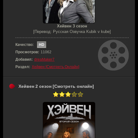
Хейвен 3 сезон
[Перевод: Русская Озвучка Kubik v kube]
Качество:
HD
Просмотров:
11062
Добавил:
dreaMaker7
Раздел:
Хейвен [Смотреть Онлайн]
Хейвен 2 cезон [Смотреть онлайн]