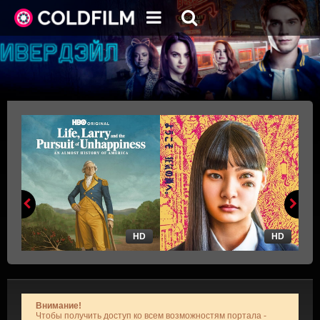
HD
HD
Внимание!
Чтобы получить доступ ко всем возможностям портала -