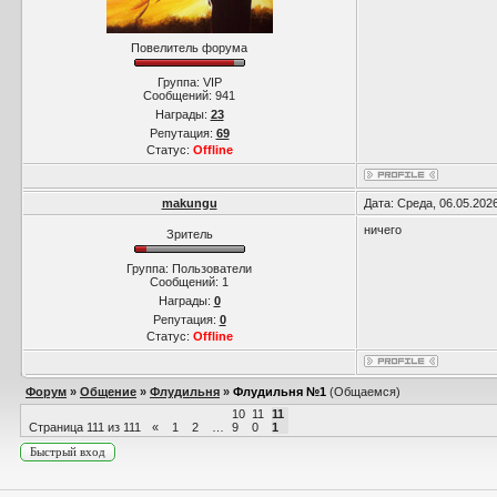
Повелитель форума
Группа: VIP
Сообщений:
941
Награды:
23
Репутация:
69
Статус:
Offline
makungu
Дата: Среда, 06.05.202
ничего
Зритель
Группа: Пользователи
Сообщений:
1
Награды:
0
Репутация:
0
Статус:
Offline
Форум
»
Общение
»
Флудильня
»
Флудильня №1
(Общаемся)
10
11
11
Страница
111
из
111
«
1
2
…
9
0
1