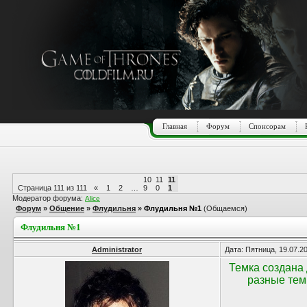
Главная
Форум
Спонсорам
10
11
11
Страница
111
из
111
«
1
2
…
9
0
1
Модератор форума:
Alice
Форум
»
Общение
»
Флудильня
»
Флудильня №1
(Общаемся)
Флудильня №1
Administrator
Дата: Пятница, 19.07.2
Темка создана 
разные тем