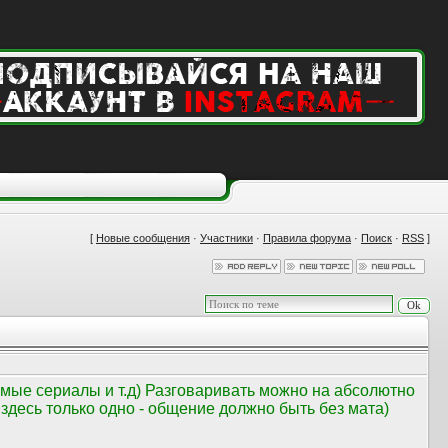
[
Новые сообщения
·
Участники
·
Правила форума
·
Поиск
·
RSS
]
мые сериалы и т.д) Разговаривать можно на абсолютно
здесь только одно - общение должно быть без мата)