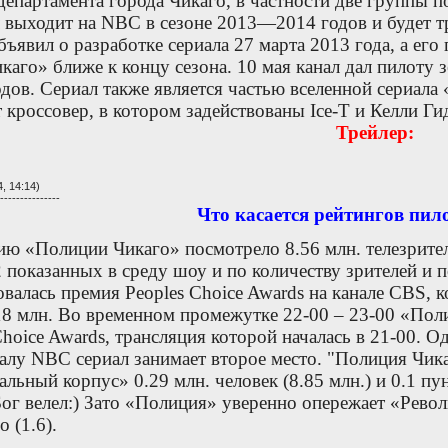
департамента города Чикаго, в частности две группы п
л выходит на NBC в сезоне 2013—2014 годов и будет тр
бъявил о разработке сериала 27 марта 2013 года, а ег
аго» ближе к концу сезона. 10 мая канал дал пилоту з
ов. Сериал также является частью вселенной сериала 
 кроссовер, в котором задействованы Ice-T и Келли Г
Трейлер:
, 14:14)
---------------
Что касается рейтингов пил
ю «Полиции Чикаго» посмотрело 8.56 млн. телезрителе
 показанных в среду шоу и по количеству зрителей и п
овалась премия Peoples Choice Awards на канале CBS, 
.18 млн. Во временном промежутке 22-00 – 23-00 «Пол
Choice Awards, трансляция которой началась в 21-00. 
налу NBC сериал занимает второе место. "Полиция Чика
льный корпус» 0.29 млн. человек (8.85 млн.) и 0.1 пун
Бог велел:) Зато «Полиция» уверенно опережает «Револю
о (1.6).