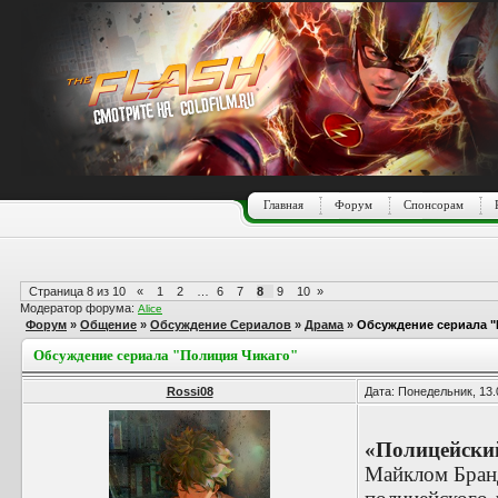
Главная
Форум
Спонсорам
Страница
8
из
10
«
1
2
…
6
7
8
9
10
»
Модератор форума:
Alice
Форум
»
Общение
»
Обсуждение Сериалов
»
Драма
»
Обсуждение сериала "
Обсуждение сериала "Полиция Чикаго"
Rossi08
Дата: Понедельник, 13.
«Полицейский
Майклом Бранд