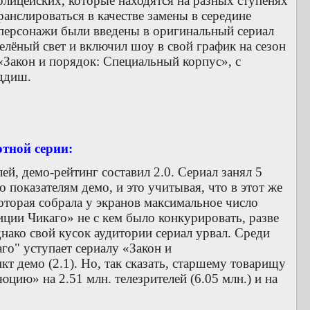
олицейских, которые находятся на разных ступенях
анслироваться в качестве замены в середине
о персонажи были введены в оригинальный сериал
елёный свет и включил шоу в свой график на сезон
«Закон и порядок: Специальный корпус», с
иддиш.
отной серии:
й, демо-рейтинг составил 2.0. Сериал занял 5
о показателям демо, и это учитывая, что в этот же
которая собрала у экранов максимальное число
иции Чикаго» не с кем было конкурировать, разве
Однако свой кусок аудитории сериал урвал. Среди
го" уступает сериалу «Закон и
кт демо (2.1). Но, так сказать, старшему товарищу
цию» на 2.51 млн. телезрителей (6.05 млн.) и на