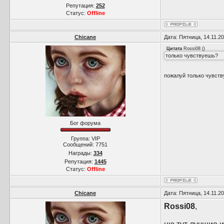
Репутация:
252
Статус:
Offline
Chicane
Дата: Пятница, 14.11.2
Цитата
Rossi08
(
)
только чувствуешь?
пожалуй только чувст
Бог форума
Группа: VIP
Сообщений:
7751
Награды:
334
Репутация:
1445
Статус:
Offline
Chicane
Дата: Пятница, 14.11.2
Rossi08
,