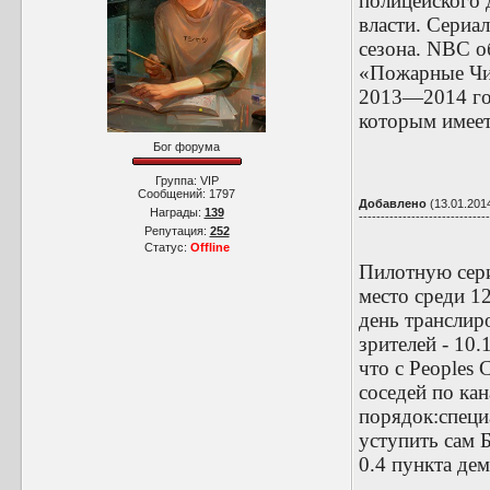
полицейского 
власти. Сериа
сезона. NBC о
«Пожарные Чик
2013—2014 год
которым имеет
Бог форума
Группа: VIP
Сообщений:
1797
Добавлено
(13.01.2014
Награды:
139
------------------------------
Репутация:
252
Статус:
Offline
Пилотную сери
место среди 12
день транслир
зрителей - 10
что с Peoples 
соседей по ка
порядок:специа
уступить сам 
0.4 пункта дем