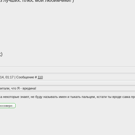
з лучших. плюс мои любимчики! )
)
014, 01:17 | Сообщение #
110
итали, что Я - вредина!
а некоторые знают, не буду называть имен и тыкать пальцем, кстати ты вроде сама пр