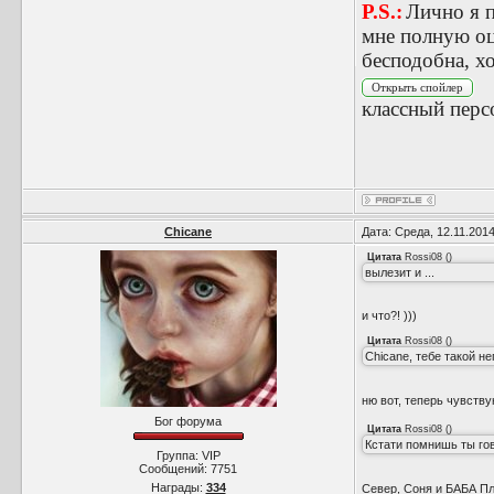
P.S.:
Лично я п
мне полную оц
бесподобна, х
классный перс
Chicane
Дата: Среда, 12.11.201
Цитата
Rossi08
(
)
вылезит и ...
и что?! )))
Цитата
Rossi08
(
)
Chicane, тебе такой н
ню вот, теперь чувству
Бог форума
Цитата
Rossi08
(
)
Кстати помнишь ты гов
Группа: VIP
Сообщений:
7751
Награды:
334
Север, Соня и БАБА Пл