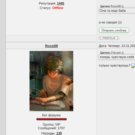
Репутация:
1445
Цитата
Rossi08
(
)
Статус:
Offline
Она та еще баба
и не говори! )))
Rossi08
Дата: Четверг, 13.11.2
Цитата
Chicane
(
)
теперь чувствую себя 
только чувствуешь?
Бог форума
Группа: VIP
Сообщений:
1797
Награды:
139