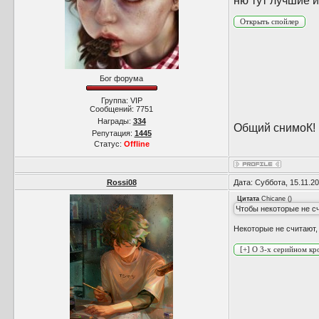
ню тут лучшие и
Бог форума
Группа: VIP
Сообщений:
7751
Награды:
334
Общий снимоК! ;
Репутация:
1445
Статус:
Offline
Rossi08
Дата: Суббота, 15.11.2
Цитата
Chicane
(
)
Чтобы некоторые не сч
Некоторые не считают, 