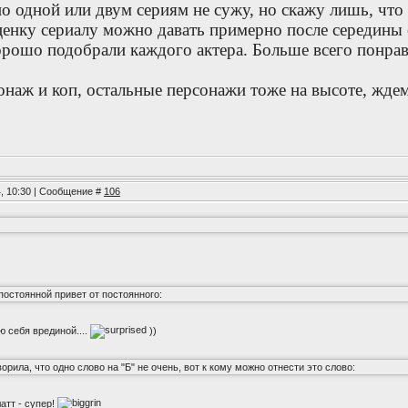
о одной или двум сериям не сужу, но скажу лишь, что
енку сериалу можно давать примерно после середины с
орошо подобрали каждого актера. Больше всего понрав
онаж и коп, остальные персонажи тоже на высоте, ждем
4, 10:30 | Сообщение #
106
епостоянной привет от постоянного:
ю себя врединой....
))
орила, что одно слово на "Б" не очень, вот к кому можно отнести это слово:
атт - супер!