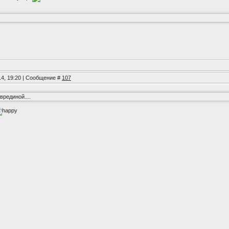
014, 19:20 | Сообщение #
107
врединой....