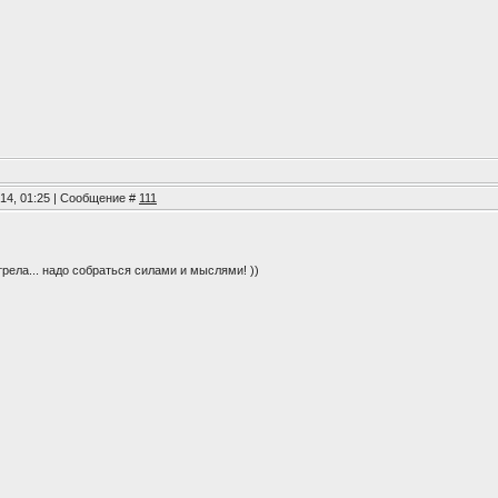
014, 01:25 | Сообщение #
111
рела... надо собраться силами и мыслями! ))