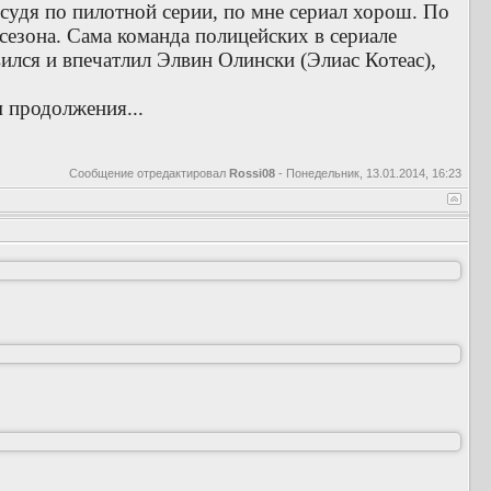
 судя по пилотной серии, по мне сериал хорош. По
езона. Сама команда полицейских в сериале
ился и впечатлил Элвин Олински (Элиас Котеас),
 продолжения...
Сообщение отредактировал
Rossi08
-
Понедельник, 13.01.2014, 16:23