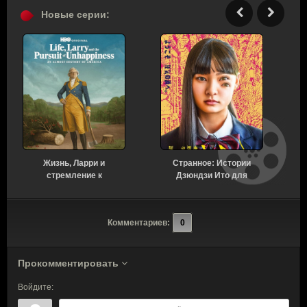
Новые серии:
Жизнь, Ларри и
Странное: Истории
стремление к
Дзюндзи Ито для
несчастью: Почти
бессонных ночей 1
история Америки 1 сезон
сезон 6 серия [Смотреть
7 серия [Смотреть
Онлайн]
Комментариев:
0
Онлайн]
Прокомментировать
Войдите: