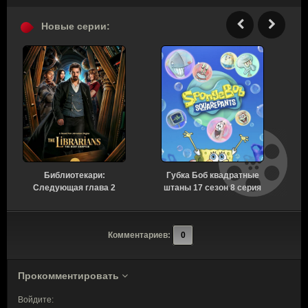
Новые серии:
Библиотекари:
Губка Боб квадратные
Следующая глава 2
штаны 17 сезон 8 серия
сезон 3 серия [Смотреть
[Смотреть Онлайн]
Онлайн]
и
Комментариев:
0
Прокомментировать
Войдите: