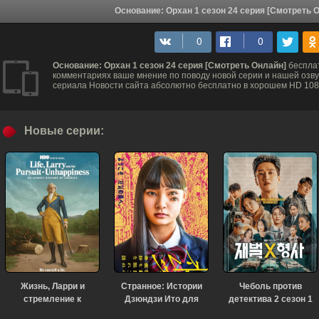
Основание: Орхан 1 сезон 24 серия [Смотреть 
Основание: Орхан 1 сезон 24 серия [Смотреть Онлайн]
бесплат
комментариях ваше мнение по поводу новой серии и нашей озвуч
сериала Новости сайта абсолютно бесплатно в хорошем HD 1080
Новые серии:
Жизнь, Ларри и
Странное: Истории
Чеболь против
стремление к
Дзюндзи Ито для
детектива 2 сезон 1
несчастью: Почти
бессонных ночей 1
серия [Смотреть