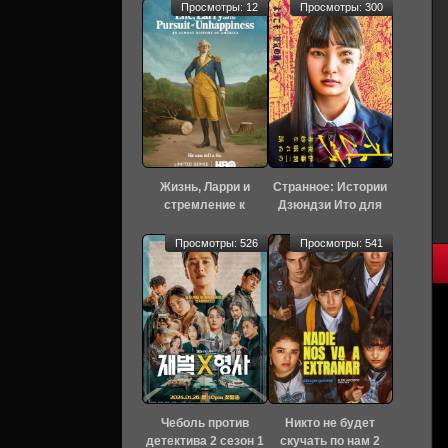
Просмотры: 12
Просмотры: 300
Жизнь, Ларри и
Странное: Истории
стремление к
Дзюндзи Ито для
несчастью: Почти
бессонных ночей 1
история Америки 1
сезон 6 серия
Просмотры: 526
Просмотры: 541
сезон 7 серия
[Смотреть Онлайн]
[Смотреть Онлайн]
Чеболь против
Никто не будет
детектива 2 сезон 1
скучать по нам 2