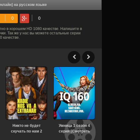
Онлайн] на русском языке
но в хорошем HD 1080 качестве. Напишите в
ки. Так же у нас вы можете остальные серии
 качестве.
Никто не будет
Умница 1 сезон 4
Рассекреченные
скучать по нам 2
серия [Смотреть
тайны с Дэвидом
сезон [Смотреть
Онлайн]
Духовны 2 сезон 1