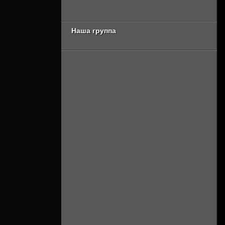
серия [Смотреть
сезон [Смотреть
Онлайн]
Онлайн]
Наша группа