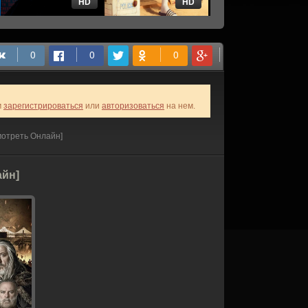
HD
HD
HD
м
зарегистрироваться
или
авторизоваться
на нем.
мотреть Онлайн]
айн]