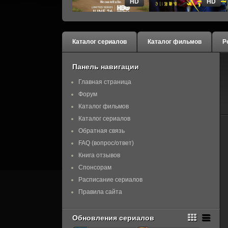
HD
HD
Каталог сериалов
Каталог фильмов
Р
Панель навигации
Главная страница
Форум
Каталог фильмов
Каталог сериалов
Обратная связь
FAQ (вопрос/ответ)
Книга отзывов
Спонсорам
Расписание сериалов
Правила сайта
Обновления сериалов