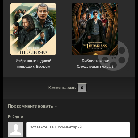
Избранные в дикой
Библиотекари:
В
природе с Беаром
Следующая глава 2
Гриллсом 1 сезон
сезон 4 серия [Смотреть
[Смотреть Онлайн]
Онлайн]
Комментариев:
0
Прокомментировать
Войдите: