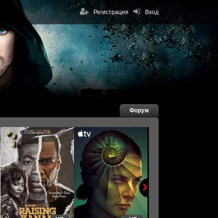
Регистрация
Вход
Форум