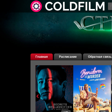
Главная
Расписание
Обратная связь