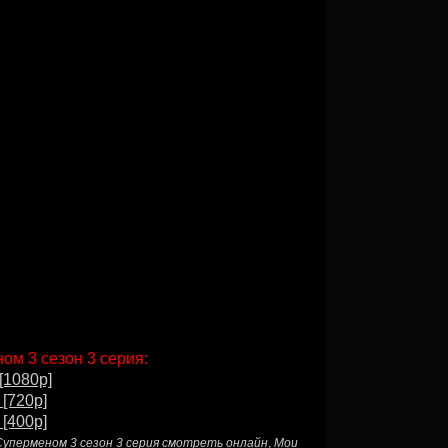
ом 3 сезон 3 серия:
[1080p]
 [720p]
 [400p]
Суперменом 3 сезон 3 серия смотреть онлайн
,
Мои