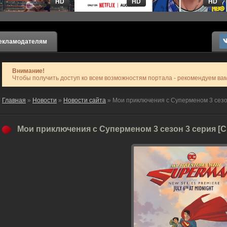
HD
HD
HD
екламодателям
Внимание!
Чтобы получить доступ ко всем возможностям портала - рекомендуем ва
Главная
»
Новости
»
Новости сайта
» Мои приключения с Суперменом 3 сезо
Мои приключения с Суперменом 3 сезон 3 серия [