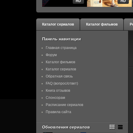
HD
HD
Каталог сериалов
Каталог фильмов
Р
Панель навигации
Главная страница
Форум
Каталог фильмов
Каталог сериалов
Обратная связь
FAQ (вопрос/ответ)
Книга отзывов
Спонсорам
Расписание сериалов
Правила сайта
Обновления сериалов