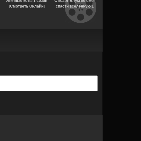
Уличные коты 1 сезон
Стюарт Блум не смог
Власть в ночном
[Смотреть Онлайн]
спасти вселенную 1
городе. Книга третья
сезон 3 серия
Юность Кэнена 5
[Смотреть Онлайн]
сезон 8 серия
[Смотреть Онлайн]