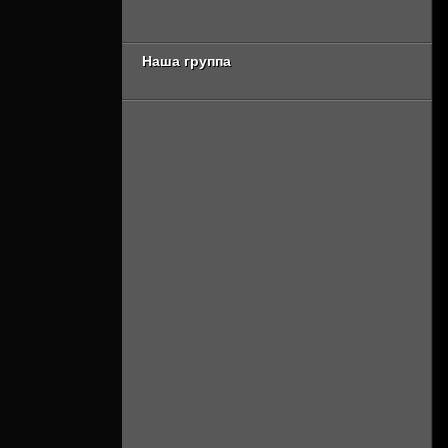
Онлайн]
Онлайн]
Наша группа