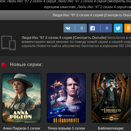
еги:
Люди Икс ’97 2 сезон 4 серия
,
Люди Икс ’97 2 сезон 4 серия смотреть он
хорошем качестве
,
Люди Икс ’97 2 сезон 4 серия
Люди Икс ’97 2 сезон 4 серия [Смотреть Онл
Люди Икс ’97 2 сезон 4 серия [Смотреть Онлайн]
бесплатно в х
комментариях ваше мнение по поводу новой серии и нашей озвуч
сериала Новости сайта абсолютно бесплатно в хорошем HD 1080
Новые серии:
Анна Пиджон 1 сезон
Точка взрыва 1 сезон
Библиотекари: