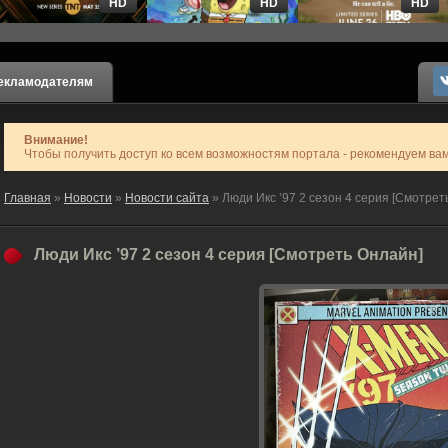
HD
HD
HD
екламодателям
Внимание!
Чтобы получить доступ ко всем возможностям портала - рекомендуем ва
Главная
»
Новости
»
Новости сайта
» Люди Икс ’97 2 сезон 4 серия [Смотрет
Люди Икс ’97 2 сезон 4 серия [Смотреть Онлайн]