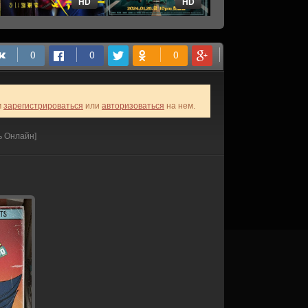
HD
HD
HD
м
зарегистрироваться
или
авторизоваться
на нем.
ь Онлайн]