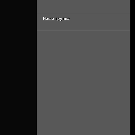
сезон 3 серия
17 сезон 8 серия
[Смотреть Онлайн]
[Смотреть Онлайн]
Наша группа