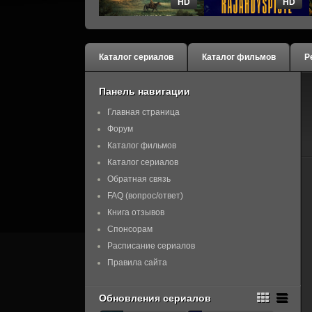
HD
HD
Каталог сериалов
Каталог фильмов
Р
Панель навигации
Главная страница
Форум
Каталог фильмов
Каталог сериалов
Обратная связь
FAQ (вопрос/ответ)
Книга отзывов
Спонсорам
Расписание сериалов
Правила сайта
Обновления сериалов