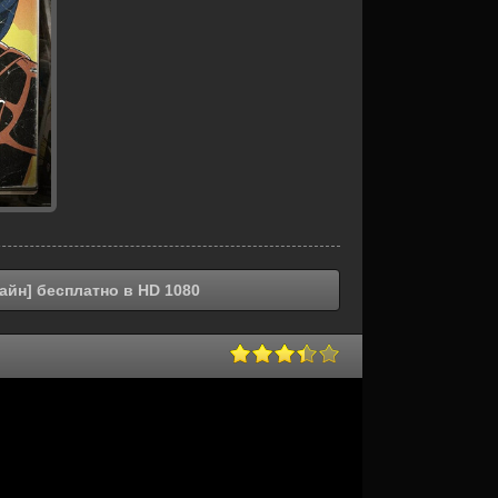
айн] бесплатно в HD 1080