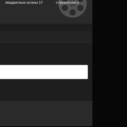
квадратные штаны 17
стремление к
Дзюндзи Ито для
сезон 8 серия
несчастью: Почти
бессонных ночей 1
[Смотреть Онлайн]
история Америки 1
сезон 6 серия
сезон 7 серия
[Смотреть Онлайн]
[Смотреть Онлайн]