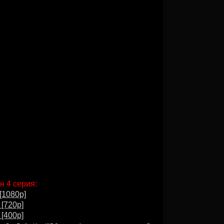
н 4 серия:
[1080p]
 [720p]
 [400p]