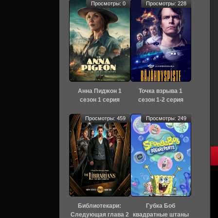
Просмотры: 0
Просмотры: 228
Анна Пиджон 1
Точка взрыва 1
сезон 1 серия
сезон 1-2 серия
[Смотреть Онлайн]
[Смотреть Онлайн]
Просмотры: 459
Просмотры: 249
Библиотекари:
Губка Боб
Следующая глава 2
квадратные штаны