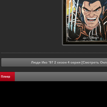
Люди Икс ’97 2 сезон 4 серия [Смотреть Онл
Плеер