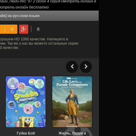
лайн
,
Люди Икс ’97 2 сезон 4 серия смотреть онлайн в
 смотреть онлайн бесплатно
айн] на русском языке
орошем HD 1080 качестве. Напишите в
ки. Так же у нас вы можете остальные серии
 качестве.
Губка Боб
Жизнь, Ларри и
Странное: Истории