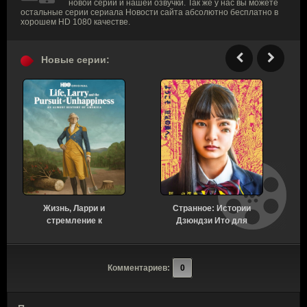
новой серии и нашей озвучки. Так же у нас вы можете
остальные серии сериала Новости сайта абсолютно бесплатно в
хорошем HD 1080 качестве.
Новые серии:
Жизнь, Ларри и
Странное: Истории
стремление к
Дзюндзи Ито для
несчастью: Почти
бессонных ночей 1
история Америки 1 сезон
сезон 6 серия [Смотреть
7 серия [Смотреть
Онлайн]
Комментариев:
0
Онлайн]