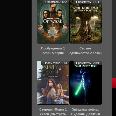
Просмотры: 582
Просмотры: 1271
Пробуждение 1
Сто лет
сезон 5 серия
одиночества 2 сезон
[Смотреть Онлайн]
[Смотреть Онлайн]
Просмотры: 3143
Просмотры: 2991
Стерлинг-Поинт 1
Звёздные войны:
сезон [Смотреть
Видения. Девятый