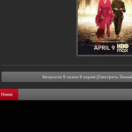
Хитрости 5 сезон 9 серия [Смотреть Онлай
Плеер