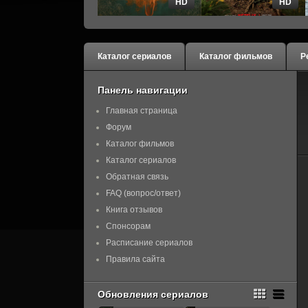
HD
HD
Каталог сериалов
Каталог фильмов
Р
Панель навигации
Главная страница
Форум
Каталог фильмов
Каталог сериалов
Обратная связь
FAQ (вопрос/ответ)
Книга отзывов
Спонсорам
Расписание сериалов
Правила сайта
Обновления сериалов