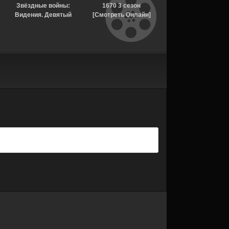
Звёздные войны:
1670 3 сезон
Магазин для
Видения. Девятый
[Смотреть Онлайн]
киллеров 2 сезон 5-
джедай 1 сезон
серия [Смотреть
[Смотреть Онлайн]
Онлайн]