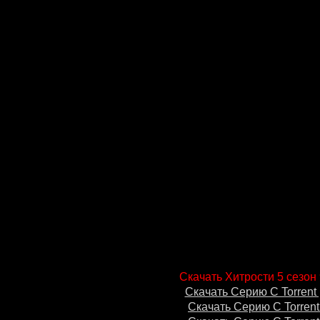
Скачать Хитрости 5 сезон 
Скачать Серию С Torrent 
Скачать Серию С Torrent