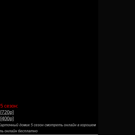
5 сезон:
[720p]
[400p]
Карточный домик 5 сезон смотреть онлайн в хорошем
ть онлайн бесплатно