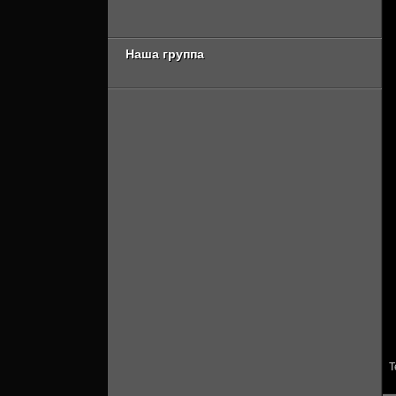
Онлайн]
Онлайн]
Наша группа
Т