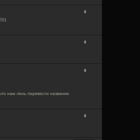
0
E01
0
0
 что нам лень перевести название
0