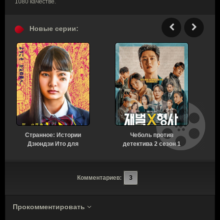
1080 качестве.
Новые серии:
Странное: Истории
Чеболь против
Н
Дзюндзи Ито для
детектива 2 сезон 1
бессонных ночей 1
серия [Смотреть
сезон 6 серия [Смотреть
Онлайн]
Онлайн]
Комментариев:
3
Прокомментировать