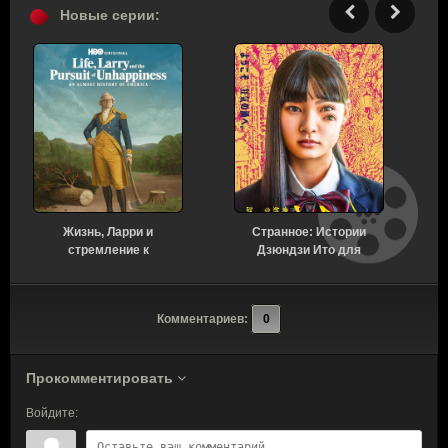
Новые серии:
Жизнь, Ларри и
Странное: Истории
стремление к
Дзюндзи Ито для
несчастью: Почти
бессонных ночей 1
история Америки 1 сезон
сезон 6 серия [Смотреть
7 серия [Смотреть
Онлайн]
Комментариев:
0
Онлайн]
Прокомментировать
Войдите: