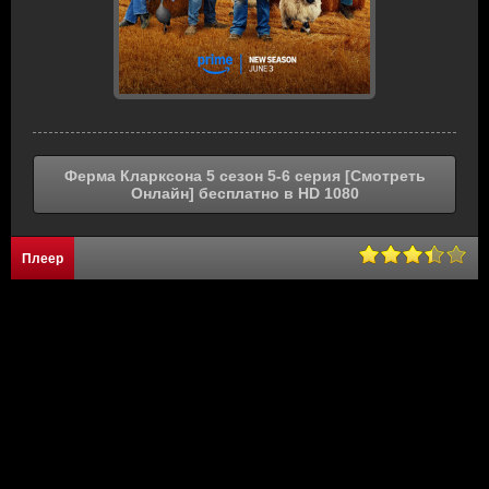
Ферма Кларксона 5 сезон 5-6 серия [Смотреть
Онлайн] бесплатно в HD 1080
Плеер