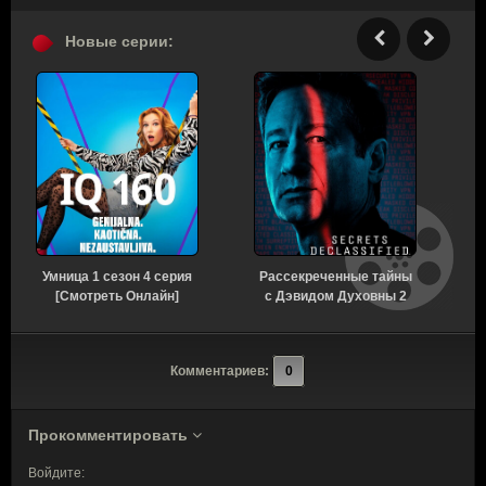
Новые серии:
Умница 1 сезон 4 серия
Рассекреченные тайны
У
[Смотреть Онлайн]
с Дэвидом Духовны 2
с
сезон 18 серия
[Смотреть Онлайн]
Комментариев:
0
Прокомментировать
Войдите: