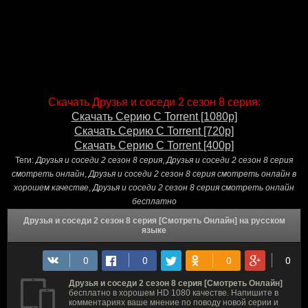
Скачать Друзья и соседи 2 сезон 8 серия:
Скачать Серию С Torrent [1080p]
Скачать Серию С Torrent [720p]
Скачать Серию С Torrent [400p]
Теги:
Друзья и соседи 2 сезон 8 серия
,
Друзья и соседи 2 сезон 8 серия
смотреть онлайн
,
Друзья и соседи 2 сезон 8 серия смотреть онлайн в
хорошем качестве
,
Друзья и соседи 2 сезон 8 серия смотреть онлайн
бесплатно
Друзья и соседи 2 сезон 8 серия [Смотреть Онлайн] на русском
языке
Друзья и соседи 2 сезон 8 серия [Смотреть Онлайн]
бесплатно в хорошем HD 1080 качестве. Напишите в
комментариях ваше мнение по поводу новой серии и