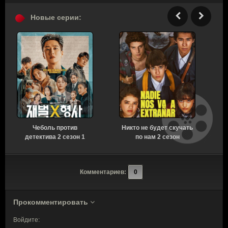
Новые серии:
Чеболь против
Никто не будет скучать
У
детектива 2 сезон 1
по нам 2 сезон
серия [Смотреть
[Смотреть Онлайн]
Онлайн]
Комментариев:
0
Прокомментировать
Войдите: