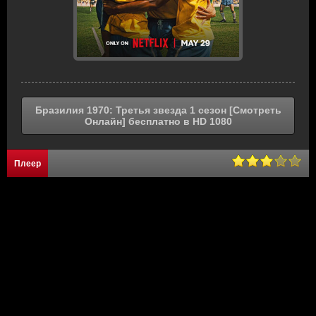
Бразилия 1970: Третья звезда 1 сезон [Смотреть
Онлайн] бесплатно в HD 1080
Плеер