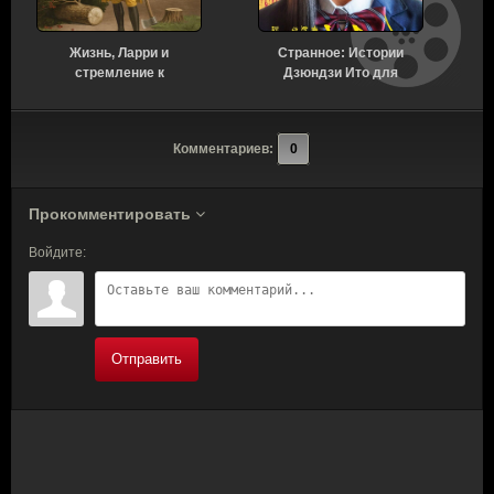
Жизнь, Ларри и
Странное: Истории
стремление к
Дзюндзи Ито для
несчастью: Почти
бессонных ночей 1
история Америки 1 сезон
сезон 6 серия [Смотреть
7 серия [Смотреть
Онлайн]
Комментариев:
0
Онлайн]
Прокомментировать
Войдите:
Отправить