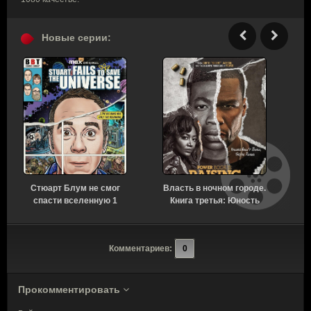
Новые серии:
Стюарт Блум не смог
Власть в ночном городе.
У
спасти вселенную 1
Книга третья: Юность
сезон 3 серия [Смотреть
Кэнена 5 сезон 8 серия
Онлайн]
[Смотреть Онлайн]
Комментариев:
0
Прокомментировать