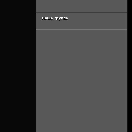
[Смотреть Онлайн]
сезон 3 серия
[Смотреть Онлайн]
Наша группа