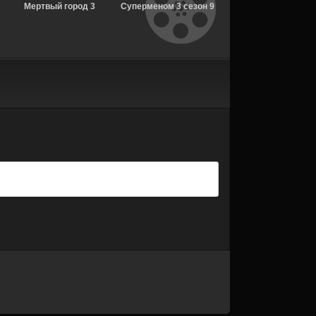
Мертвый город 3
Суперменом 3 сезон 9
детектива 2 сезон 
сезон 3 серия
серия [Смотреть
серия [Смотреть
[Смотреть Онлайн]
Онлайн]
Онлайн]