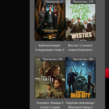
Просмотры: 0
Просмотры: 278
Библиотекари:
Вестис 1 сезон 6
Следующая глава 2
серия [Смотреть
сезон 4 серия
Онлайн]
[Смотреть Онлайн]
Просмотры: 691
Просмотры: 586
Спецназ: Львица 3
Ходячие мертвецы:
сезон 2 серия
Мертвый город 3