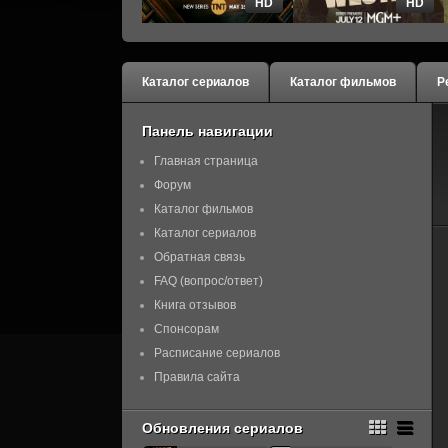
HD
HD
Каталог сериалов
Каталог фильмов
Р
Панель навигации
Главная страница
Форум
Каталог фильмов
Каталог сериалов
Обратная связь
FAQ (вопрос/ответ)
Книга отзывов
Спонсорам
Расписание сериалов
Правила сайта
Обновления сериалов