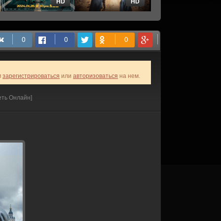
HD
HD
HD
м
зарегистрироваться
или
авторизоваться
на нем.
еть Онлайн]