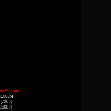
он 5 серия:
[1080p]
 [720p]
 [400p]