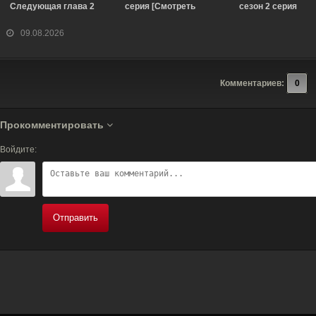
Следующая глава 2
серия [Смотреть
сезон 2 серия
сезон 4 серия
Онлайн]
[Смотреть Онлайн]
[Смотреть Онлайн]
09.08.2026
Комментариев:
0
Прокомментировать
Войдите:
Отправить