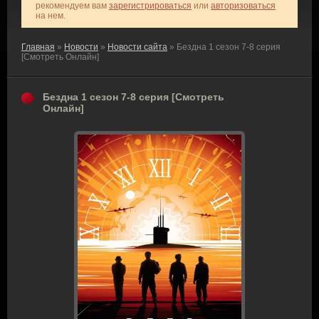
рекомендуем вам
зарегистрироваться
или
авторизоваться
на нем.
Главная
»
Новости
»
Новости сайта
» Бездна 1 сезон 7-8 серия
[Смотреть Онлайн]
Бездна 1 сезон 7-8 серия [Смотреть
Онлайн]