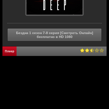
Бездна 1 сезон 7-8 серия [Смотреть Онлайн]
бесплатно в HD 1080
Плеер