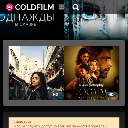
HD
HD
Внимание!
Чтобы получить доступ ко всем возможностям портала -