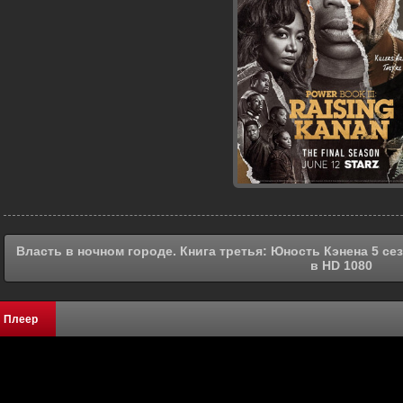
Власть в ночном городе. Книга третья: Юность Кэнена 5 се
в HD 1080
Плеер