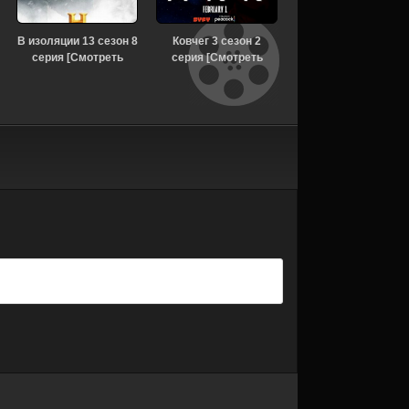
В изоляции 13 сезон 8
Ковчег 3 сезон 2
Моя жизнь с
серия [Смотреть
серия [Смотреть
мальчиками Уолтер 
Онлайн]
Онлайн]
сезон [Смотреть
Онлайн]