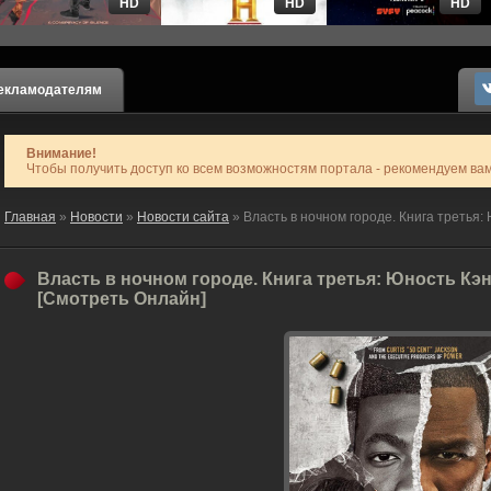
HD
HD
HD
екламодателям
Внимание!
Чтобы получить доступ ко всем возможностям портала - рекомендуем ва
Главная
»
Новости
»
Новости сайта
» Власть в ночном городе. Книга третья:
Власть в ночном городе. Книга третья: Юность Кэн
[Смотреть Онлайн]