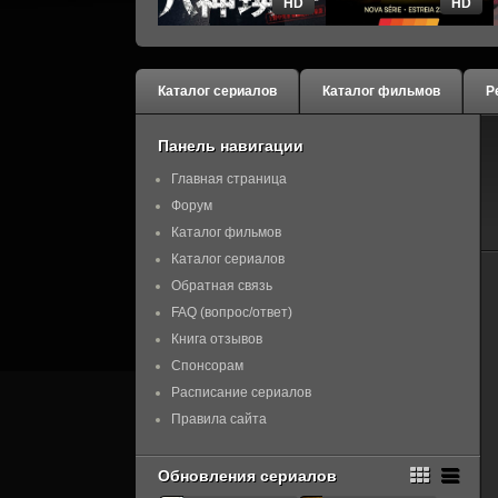
HD
HD
Каталог сериалов
Каталог фильмов
Р
Панель навигации
Главная страница
Форум
Каталог фильмов
Каталог сериалов
Обратная связь
FAQ (вопрос/ответ)
Книга отзывов
Спонсорам
Расписание сериалов
Правила сайта
Обновления сериалов